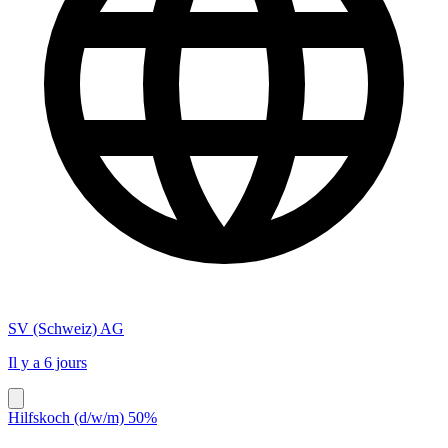
SV (Schweiz) AG
Il y a 6 jours
Hilfskoch (d/w/m) 50%