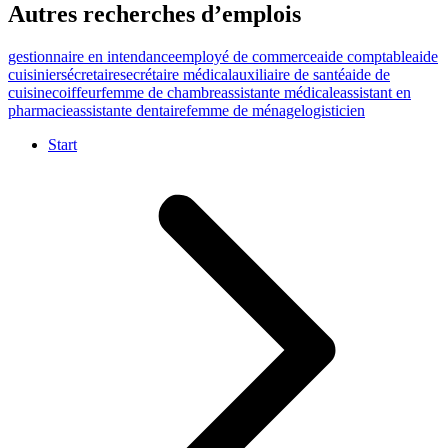
Autres recherches d’emplois
gestionnaire en intendance
employé de commerce
aide comptable
aide
cuisinier
sécretaire
secrétaire médical
auxiliaire de santé
aide de
cuisine
coiffeur
femme de chambre
assistante médicale
assistant en
pharmacie
assistante dentaire
femme de ménage
logisticien
Start