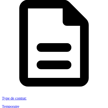
Type de contrat
:
Temporaire