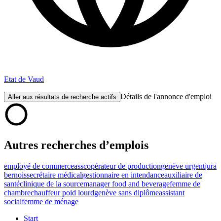
Etat de Vaud
Détails de l'annonce d'emploi
Aller aux résultats de recherche actifs
Autres recherches d’emplois
employé de commerce
assc
opérateur de production
genève urgent
jura
bernois
secrétaire médical
gestionnaire en intendance
auxiliaire de
santé
clinique de la source
manager food and beverage
femme de
chambre
chauffeur poid lourd
genève sans diplôme
assistant
social
femme de ménage
Start