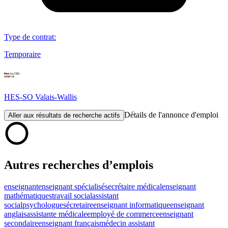
Type de contrat
:
Temporaire
HES-SO Valais-Wallis
Détails de l'annonce d'emploi
Aller aux résultats de recherche actifs
Autres recherches d’emplois
enseignant
enseignant spécialisé
secrétaire médical
enseignant
mathématiques
travail social
assistant
social
psychologue
sécretaire
enseignant informatique
enseignant
anglais
assistante médicale
employé de commerce
enseignant
secondaire
enseignant français
médecin assistant