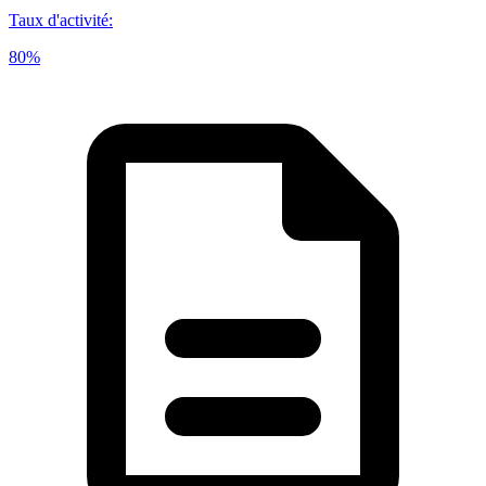
Taux d'activité
:
80%