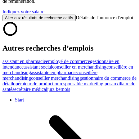
de rémunération.
Indiquez votre salaire
Détails de l'annonce d'emploi
Aller aux résultats de recherche actifs
Autres recherches d’emplois
assistant en pharmacie
employé de commerce
gestionnaire en
intendance
assistant social
conseiller en merchandising
conseillère en
merchandising
assistante en pharmacie
conseillère
merchandising
conseiller merchandising
gestionnaire du commerce de
détail
opérateur de production
responsable marketing pos
auxiliaire de
santé
secrétaire médical
jura bernois
Start