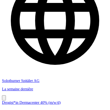
Solothurner Spitäler AG
La semaine dernière
Drogist*in Dermacenter 40% (m/w/d)