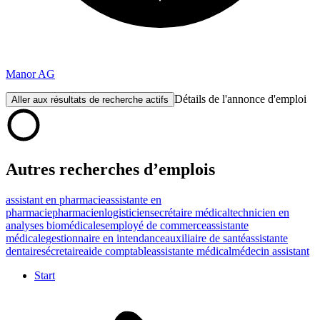
Manor AG
Détails de l'annonce d'emploi
Aller aux résultats de recherche actifs
Autres recherches d’emplois
assistant en pharmacie
assistante en
pharmacie
pharmacien
logisticien
secrétaire médical
technicien en
analyses biomédicales
employé de commerce
assistante
médicale
gestionnaire en intendance
auxiliaire de santé
assistante
dentaire
sécretaire
aide comptable
assistante médical
médecin assistant
Start