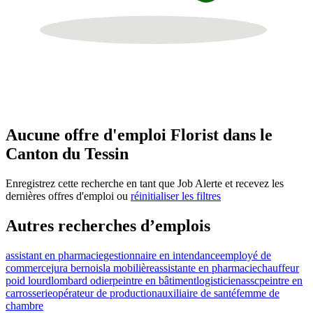
Aucune offre d'emploi Florist dans le
Canton du Tessin
Enregistrez cette recherche en tant que Job Alerte et recevez les
dernières offres d'emploi ou
réinitialiser les filtres
Autres recherches d’emplois
assistant en pharmacie
gestionnaire en intendance
employé de
commerce
jura bernois
la mobilière
assistante en pharmacie
chauffeur
poid lourd
lombard odier
peintre en bâtiment
logisticien
assc
peintre en
carrosserie
opérateur de production
auxiliaire de santé
femme de
chambre