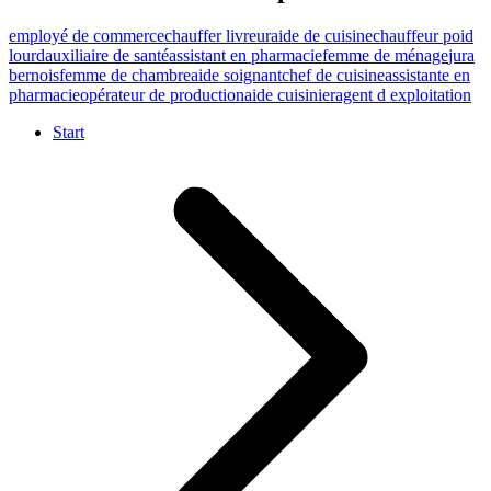
employé de commerce
chauffer livreur
aide de cuisine
chauffeur poid
lourd
auxiliaire de santé
assistant en pharmacie
femme de ménage
jura
bernois
femme de chambre
aide soignant
chef de cuisine
assistante en
pharmacie
opérateur de production
aide cuisinier
agent d exploitation
Start