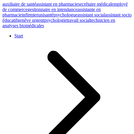
auxiliaire de santé
assistant en pharmacie
secrétaire médical
employé
de commerce
gestionnaire en intendance
assistante en
pharmacie
infirmier
unisanté
psychologue
assistant social
assistant socio
éducatif
genève urgent
psychologie
travail social
technicien en
analyses biomédicales
Start