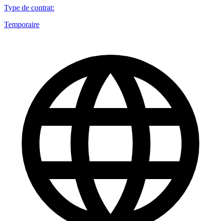
Type de contrat
:
Temporaire