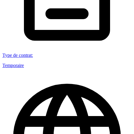
Type de contrat
:
Temporaire