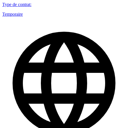
Type de contrat
:
Temporaire