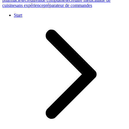
pharmacie
sécretaire
aide comptable
secrétaire médical
aide de
cuisine
sans expérience
préparateur de commandes
Start