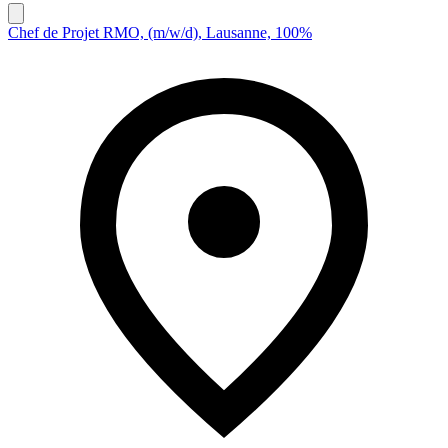
Chef de Projet RMO, (m/w/d), Lausanne, 100%