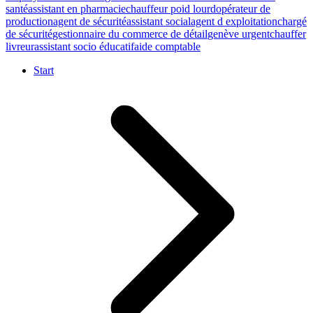
santé
assistant en pharmacie
chauffeur poid lourd
opérateur de
production
agent de sécurité
assistant social
agent d exploitation
chargé
de sécurité
gestionnaire du commerce de détail
genève urgent
chauffer
livreur
assistant socio éducatif
aide comptable
Start