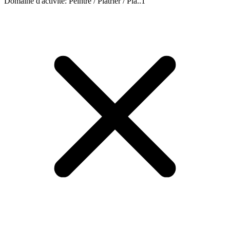
Domaine d'activité
:
Peintre / Plâtrier / Pla..
1