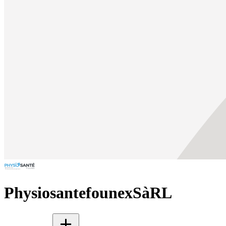
PhysiosantefounexSàRL