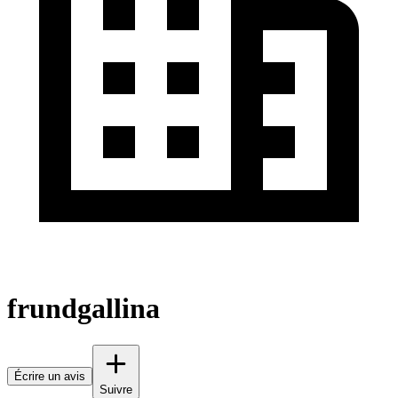
frundgallina
Écrire un avis
Suivre