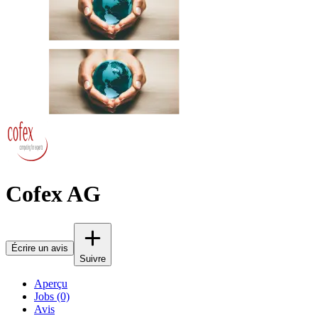
Cofex AG
Écrire un avis
Suivre
Aperçu
Jobs (0)
Avis