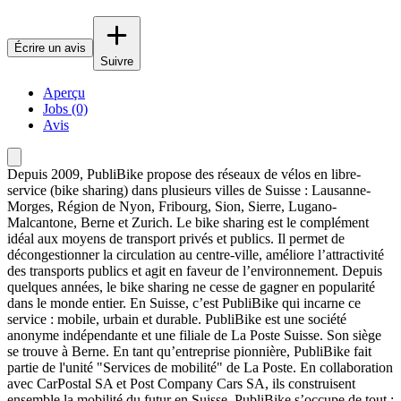
Écrire un avis
Suivre
Aperçu
Jobs (0)
Avis
Depuis 2009, PubliBike propose des réseaux de vélos en libre-
service (bike sharing) dans plusieurs villes de Suisse : Lausanne-
Morges, Région de Nyon, Fribourg, Sion, Sierre, Lugano-
Malcantone, Berne et Zurich. Le bike sharing est le complément
idéal aux moyens de transport privés et publics. Il permet de
décongestionner la circulation au centre-ville, améliore l’attractivité
des transports publics et agit en faveur de l’environnement. Depuis
quelques années, le bike sharing ne cesse de gagner en popularité
dans le monde entier. En Suisse, c’est PubliBike qui incarne ce
service : mobile, urbain et durable. PubliBike est une société
anonyme indépendante et une filiale de La Poste Suisse. Son siège
se trouve à Berne. En tant qu’entreprise pionnière, PubliBike fait
partie de l'unité "Services de mobilité" de La Poste. En collaboration
avec CarPostal SA et Post Company Cars SA, ils construisent
ensemble la mobilité du futur en Suisse. PubliBike s’occupe de tout :