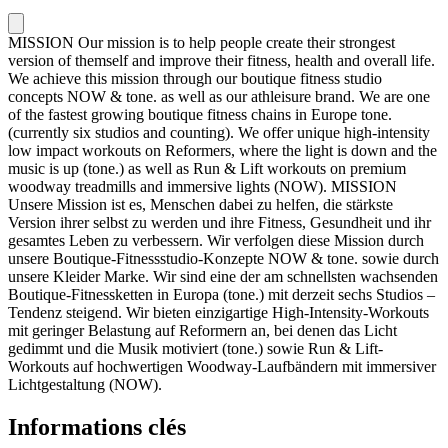
MISSION Our mission is to help people create their strongest
version of themself and improve their fitness, health and overall life.
We achieve this mission through our boutique fitness studio
concepts NOW & tone. as well as our athleisure brand. We are one
of the fastest growing boutique fitness chains in Europe tone.
(currently six studios and counting). We offer unique high-intensity
low impact workouts on Reformers, where the light is down and the
music is up (tone.) as well as Run & Lift workouts on premium
woodway treadmills and immersive lights (NOW). MISSION
Unsere Mission ist es, Menschen dabei zu helfen, die stärkste
Version ihrer selbst zu werden und ihre Fitness, Gesundheit und ihr
gesamtes Leben zu verbessern. Wir verfolgen diese Mission durch
unsere Boutique-Fitnessstudio-Konzepte NOW & tone. sowie durch
unsere Kleider Marke. Wir sind eine der am schnellsten wachsenden
Boutique-Fitnessketten in Europa (tone.) mit derzeit sechs Studios –
Tendenz steigend. Wir bieten einzigartige High-Intensity-Workouts
mit geringer Belastung auf Reformern an, bei denen das Licht
gedimmt und die Musik motiviert (tone.) sowie Run & Lift-
Workouts auf hochwertigen Woodway-Laufbändern mit immersiver
Lichtgestaltung (NOW).
Informations clés