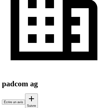
padcom ag
Écrire un avis
Suivre