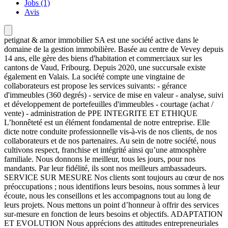
Jobs (1)
Avis
petignat & amor immobilier SA est une société active dans le
domaine de la gestion immobilière. Basée au centre de Vevey depuis
14 ans, elle gère des biens d'habitation et commerciaux sur les
cantons de Vaud, Fribourg. Depuis 2020, une succursale existe
également en Valais. La société compte une vingtaine de
collaborateurs est propose les services suivants: - gérance
d'immeubles (360 degrés) - service de mise en valeur - analyse, suivi
et développement de portefeuilles d'immeubles - courtage (achat /
vente) - administration de PPE INTEGRITE ET ETHIQUE
L’honnêteté est un élément fondamental de notre entreprise. Elle
dicte notre conduite professionnelle vis-à-vis de nos clients, de nos
collaborateurs et de nos partenaires. Au sein de notre société, nous
cultivons respect, franchise et intégrité ainsi qu’une atmosphère
familiale. Nous donnons le meilleur, tous les jours, pour nos
mandants. Par leur fidélité, ils sont nos meilleurs ambassadeurs.
SERVICE SUR MESURE Nos clients sont toujours au cœur de nos
préoccupations ; nous identifions leurs besoins, nous sommes à leur
écoute, nous les conseillons et les accompagnons tout au long de
leurs projets. Nous mettons un point d’honneur à offrir des services
sur-mesure en fonction de leurs besoins et objectifs. ADAPTATION
ET EVOLUTION Nous apprécions des attitudes entrepreneuriales