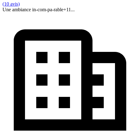
(10 avis)
Une ambiance in-com-pa-rable
+
11
...