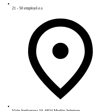
21 - 50 employé.e.s
Viale Serfontana 10
,
6834
Morbio Inferiore