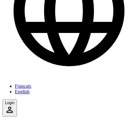
Français
English
Login