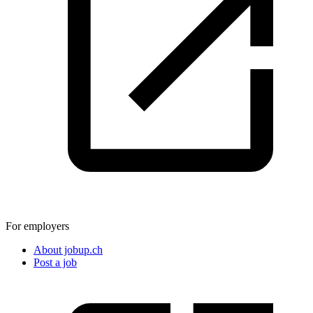
For employers
About jobup.ch
Post a job