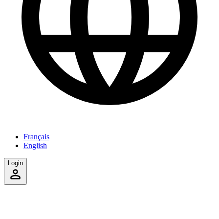
Français
English
Login