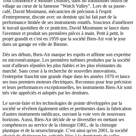
Tout commence à Moutier (Suisse), dans un traditionnel bistrot de
village au cœur de la fameuse "Watch Valley". Lors de sa pause-
café, David Mosimann, mécanicien de précision à l'esprit
d'entrepreneur, discute avec un dentiste qui lui fait part de la
performance limitée de ses instruments rotatifs. Soucieux d'améliorer
le travail quotidien de ce praticien, David Mosimann se lance dans
l'aventure et produit ses premières pièces à main. Petit à petit, le
projet grandit et c'est en 1959 que la société Bien-Air voit le jour
dans un garage en ville de Bienne.
Dès ses débuts, Bien-Air marque les esprits et affirme son expertise
en micromécanique. Les premières turbines produites par la société
sont d'ailleurs réputées les plus fiables et les plus résistantes du
marché. Sans cesse à la recherche de nouvelles innovations,
l'entreprise franchit une grande étape dans les années 1970 et lance
ses tous premiers moteurs électriques. Reconnus pour leur précision
et leurs performances exceptionnelles, les instruments Bien-Air sont
très vite appréciés et adoptés par les dentistes.
Le savoir-faire et les technologies de pointe développées par la
société se révèlent également utiles et pertinentes dans la fabrication
d'autres instruments médicaux, ouvrant la voie vers de nouveaux
horizons. Aussi, Bien-Air décide de se diversifier en mettant ses
compétences au service de la chirurgie ORL, de la chirurgie
plastique et de la neurochirurgie. C'est ainsi qu'en 2001, la société
choisit de distinguer les activités liées à la dentisterie de celles