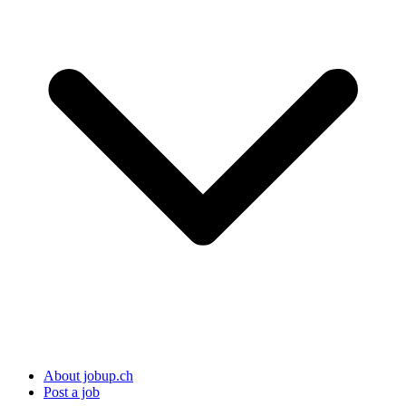
About jobup.ch
Post a job