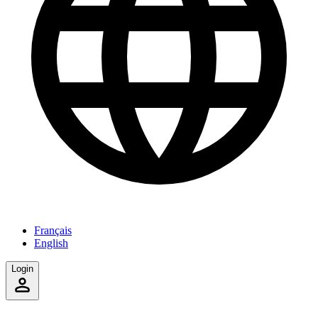
Français
English
Login