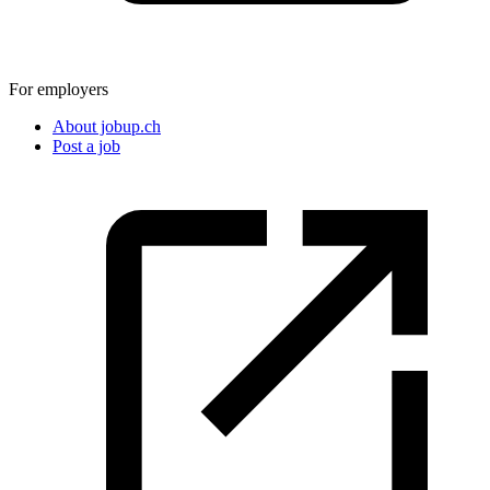
For employers
About jobup.ch
Post a job