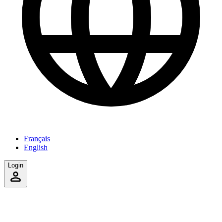
Français
English
Login