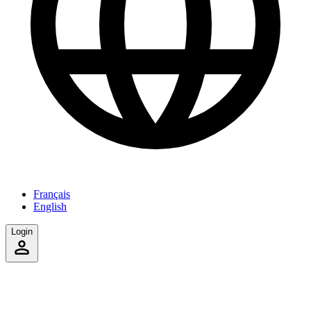
Français
English
Login