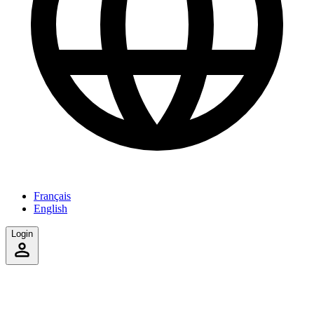
Français
English
Login