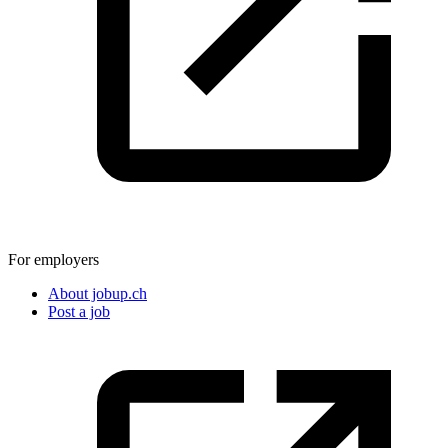
For employers
About jobup.ch
Post a job