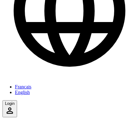
Français
English
Login