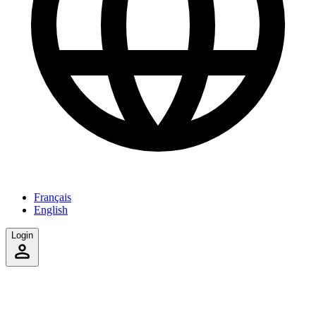
Français
English
Login