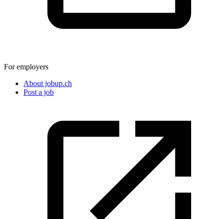
For employers
About jobup.ch
Post a job