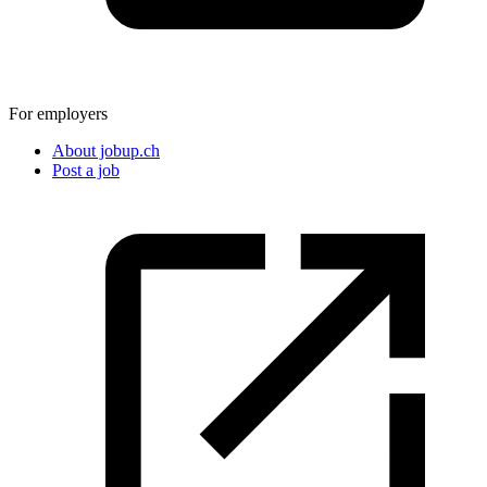
For employers
About jobup.ch
Post a job