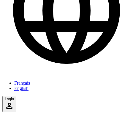
Français
English
Login