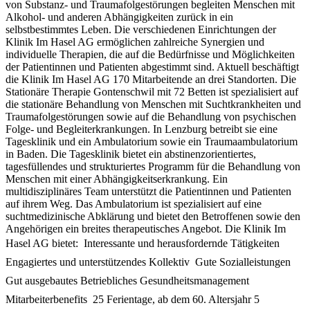
von Substanz- und Traumafolgestörungen begleiten Menschen mit
Alkohol- und anderen Abhängigkeiten zurück in ein
selbstbestimmtes Leben. Die verschiedenen Einrichtungen der
Klinik Im Hasel AG ermöglichen zahlreiche Synergien und
individuelle Therapien, die auf die Bedürfnisse und Möglichkeiten
der Patientinnen und Patienten abgestimmt sind. Aktuell beschäftigt
die Klinik Im Hasel AG 170 Mitarbeitende an drei Standorten. Die
Stationäre Therapie Gontenschwil mit 72 Betten ist spezialisiert auf
die stationäre Behandlung von Menschen mit Suchtkrankheiten und
Traumafolgestörungen sowie auf die Behandlung von psychischen
Folge- und Begleiterkrankungen. In Lenzburg betreibt sie eine
Tagesklinik und ein Ambulatorium sowie ein Traumaambulatorium
in Baden. Die Tagesklinik bietet ein abstinenzorientiertes,
tagesfüllendes und strukturiertes Programm für die Behandlung von
Menschen mit einer Abhängigkeitserkrankung. Ein
multidisziplinäres Team unterstützt die Patientinnen und Patienten
auf ihrem Weg. Das Ambulatorium ist spezialisiert auf eine
suchtmedizinische Abklärung und bietet den Betroffenen sowie den
Angehörigen ein breites therapeutisches Angebot. Die Klinik Im
Hasel AG bietet:  Interessante und herausfordernde Tätigkeiten 
Engagiertes und unterstützendes Kollektiv  Gute Sozialleistungen 
Gut ausgebautes Betriebliches Gesundheitsmanagement 
Mitarbeiterbenefits  25 Ferientage, ab dem 60. Altersjahr 5