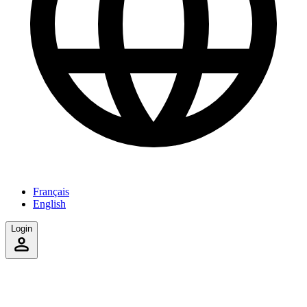
Français
English
Login