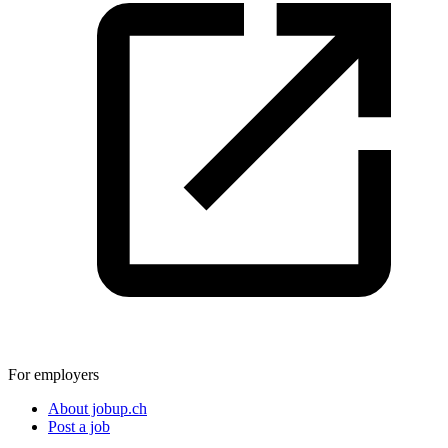
For employers
About jobup.ch
Post a job