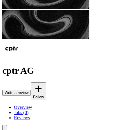
cptr AG
Write a review
Follow
Overview
Jobs (0)
Reviews