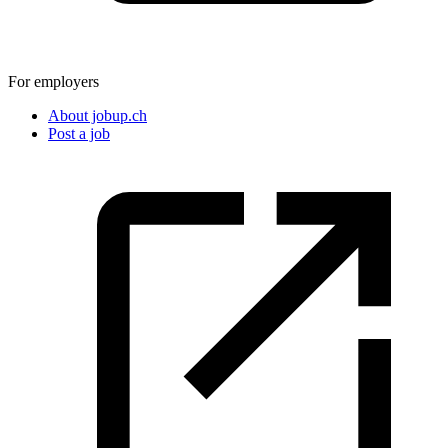
For employers
About jobup.ch
Post a job