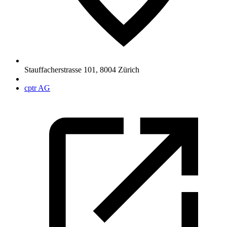
Stauffacherstrasse 101
,
8004
Zürich
cptr AG