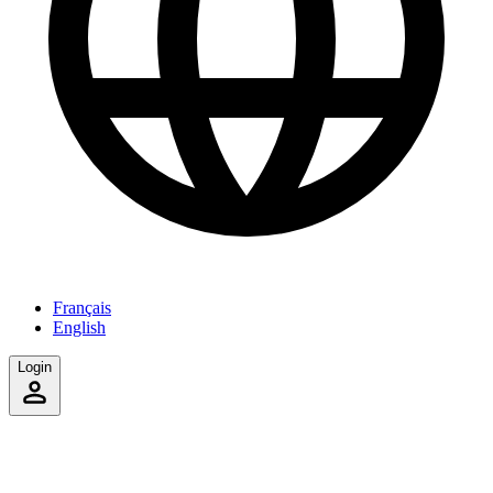
Français
English
Login