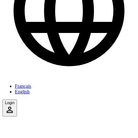
Français
English
Login