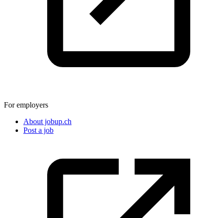
For employers
About jobup.ch
Post a job