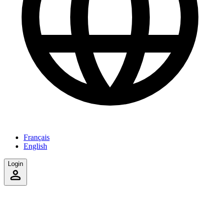
Français
English
Login