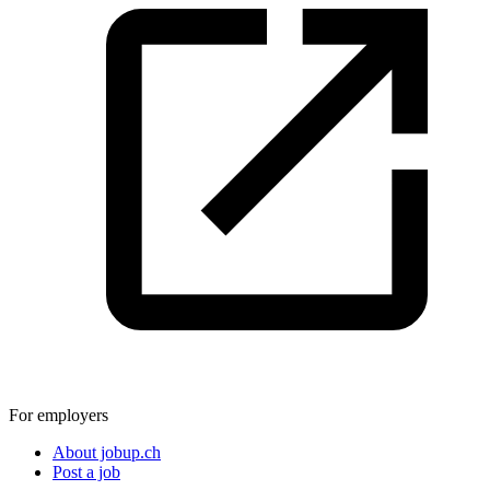
For employers
About jobup.ch
Post a job