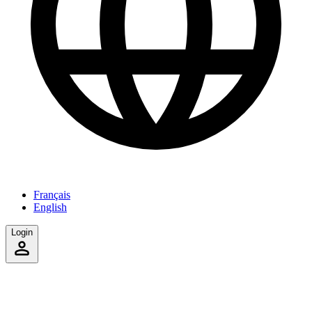
Français
English
Login