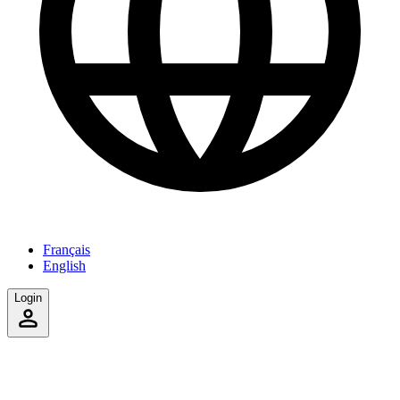
Français
English
Login