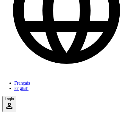
Français
English
Login