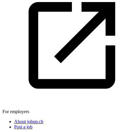
For employers
About jobup.ch
Post a job