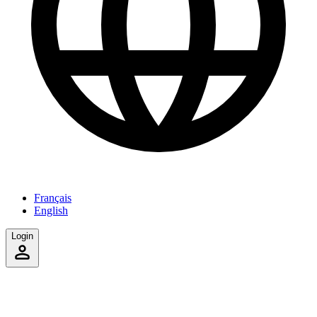
Français
English
Login