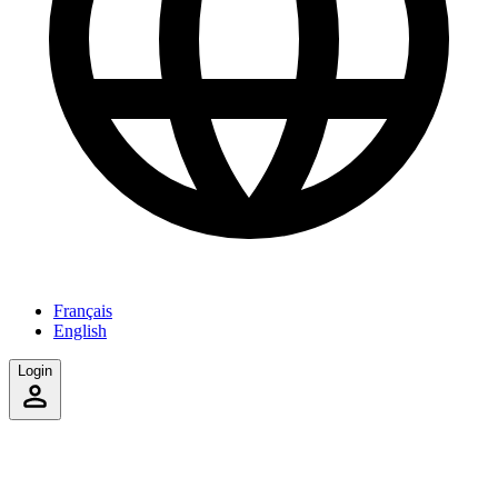
Français
English
Login