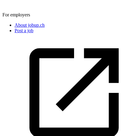
For employers
About jobup.ch
Post a job