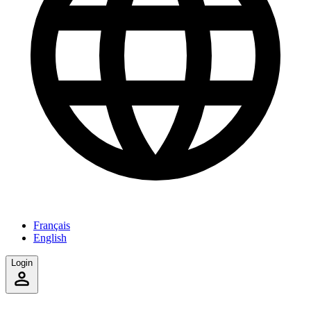
Français
English
Login