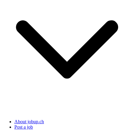
About jobup.ch
Post a job