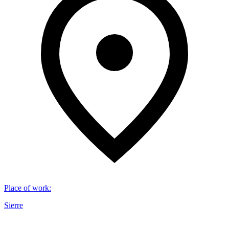
Place of work
:
Sierre