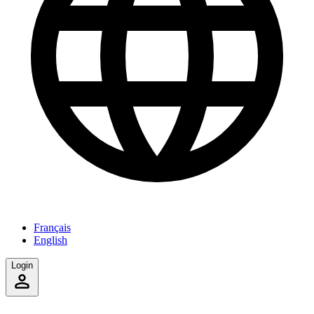
Français
English
Login