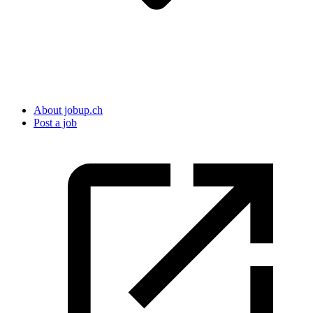
About jobup.ch
Post a job