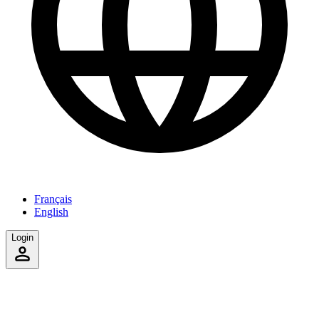
Français
English
Login