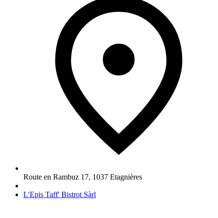
Route en Rambuz 17
,
1037
Etagnières
L'Epis Taff' Bistrot Sàrl