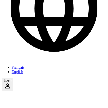
Français
English
Login