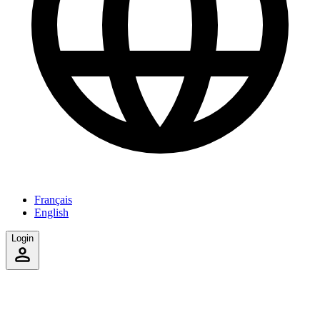
Français
English
Login