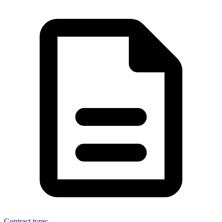
Contract type
: