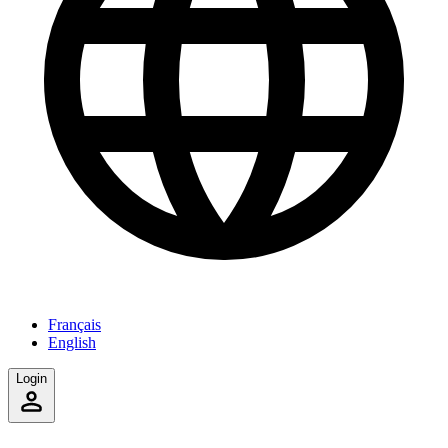
Français
English
Login