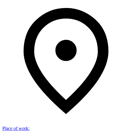
Place of work
: