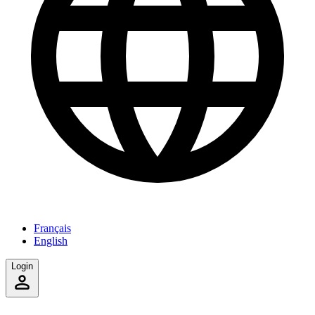
Français
English
Login